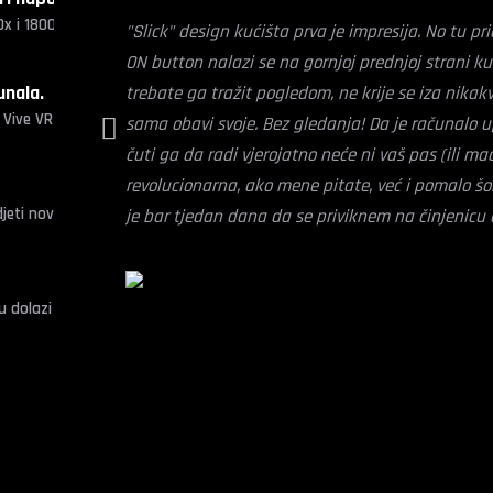
računala koja ne poznaju kompromise u perfor
 i 1800x) dostupni su u Mikronisu! Više saznajte na: LINK
"Slick" design kućišta prva je impresija. No tu pr
ON button nalazi se na gornjoj prednjoj strani ku
„Naš radni proces kod izrade grafički zahtjevnih 
unala.
trebate ga tražit pogledom, ne krije se iza nikak
pred računala paklene zahtjeve u pogledu snage 
C Vive VR set Nakon što ste stavili HTC Vive VR set na glavu ušli ste u 
sama obavi svoje. Bez gledanja! Da je računalo up
činjenicu da jedino računala iz Mikronisa i nako
čuti ga da radi vjerojatno neće ni vaš pas (ili ma
revolucionarna, ako mene pitate, već i pomalo šo
eti nova Avenio Gepard računala i isprobati Serious Sam VR Last Hope :
je bar tjedan dana da se priviknem na činjenicu d
I tako, došlo je vrijeme da ugasim svoj novi Aven
ne svjetli! :)"
 dolazi m.2 NVMe SSD kao sistemski disk NVMe SSD diskovi su najbrži SSD