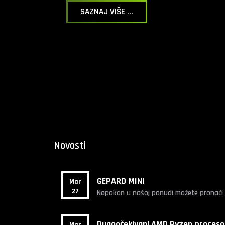
SAZNAJ VIŠE ...
Novosti
GEPARD MINI
Mar
27
Napokon u našoj ponudi možete pronaći ra
Dugoočekivani AMD Ryzen procesor
Mar