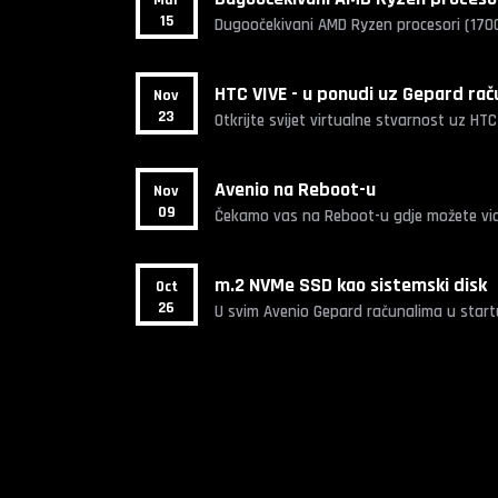
15
Dugoočekivani AMD Ryzen procesori (1700x
HTC VIVE - u ponudi uz Gepard rač
Nov
23
Otkrijte svijet virtualne stvarnost uz HT
Avenio na Reboot-u
Nov
09
Čekamo vas na Reboot-u gdje možete vidj
m.2 NVMe SSD kao sistemski disk
Oct
26
U svim Avenio Gepard računalima u startu