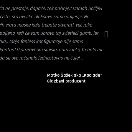
mansama"
iča ne prestaje, dapače, tek počinje!! Odmah uočljivi
ćišta, što uvelike olakšava samo paljenje. Ne
igara i podrške za virtualnu stvarnost postavlja
vih vrata maske koju trebate otvarati, već ruka
i izdržljivosti. Stoga smatramo nevjerojatnim
svijet pun iznenađenja. Slobodno prošećite po prostoriji i istražite sve
aljeno, reći će vam upravo taj svjetleći gumb, jer
n godina nemilosrdnog rada i dalje ne posustaju"
čka). Ideja fanless konfiguracije nije samo
kantna! U pozitivnom smislu, naravno! :) Trebalo mi
)
a se ovo računalo jednostavno ne čuje! ...
io Studio... Šta? Gotovo?!! Aha, pa da, ON gumb više
Matko Šašek aka „Koolade"
Glazbeni producent
 diskovi trenutno dostupni na tržištu. Standardni SSD disk preko SATA 3