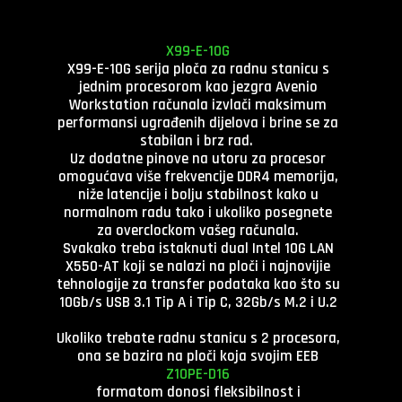
X99-E-10G
X99-E-10G serija ploča za radnu stanicu s
jednim procesorom kao jezgra Avenio
Workstation računala izvlači maksimum
performansi ugrađenih dijelova i brine se za
stabilan i brz rad.
Uz dodatne pinove na utoru za procesor
omogućava više frekvencije DDR4 memorija,
niže latencije i bolju stabilnost kako u
normalnom radu tako i ukoliko posegnete
za overclockom vašeg računala.
Svakako treba istaknuti dual Intel 10G LAN
X550-AT koji se nalazi na ploči i najnovijie
tehnologije za transfer podataka kao što su
10Gb/s USB 3.1 Tip A i Tip C, 32Gb/s M.2 i U.2
Ukoliko trebate radnu stanicu s 2 procesora,
ona se bazira na ploči
koja svojim EEB
Z10PE-D16
formatom donosi fleksibilnost i