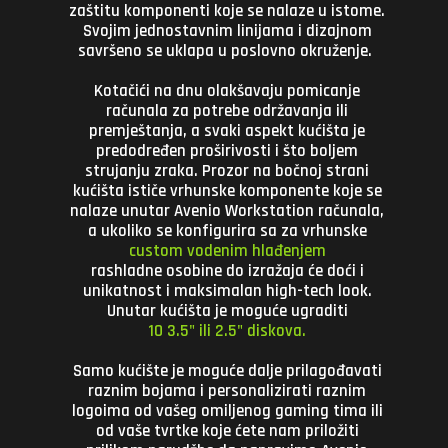
zaštitu komponenti koje se nalaze u istome.
Svojim jednostavnim linijama i dizajnom
savršeno se uklapa u poslovno okruženje.
Kotačići na dnu olakšavaju pomicanje
računala za potrebe održavanja ili
premještanja, a svaki aspekt kućišta je
predodređen proširivosti i što boljem
strujanju zraka. Prozor na bočnoj strani
kućišta ističe vrhunske komponente koje se
nalaze unutar Avenio Workstation računala,
a ukoliko se konfigurira sa
za vrhunske
custom vodenim hlađenjem
rashladne osobine do izražaja će doći i
unikatnost i maksimalan high-tech look.
Unutar kućišta je moguće ugraditi
10 3.5" ili 2.5" diskova.
Samo kućište je moguće dalje prilagođavati
raznim bojama i personalizirati raznim
logoima od vašeg omiljenog gaming tima ili
od vaše tvrtke koje ćete nam priložiti