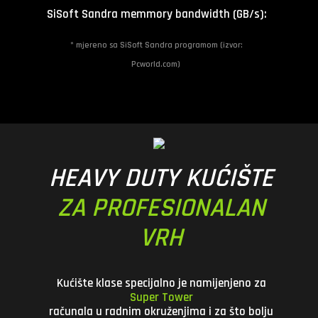
SiSoft Sandra memmory bandwidth (GB/s):
* mjereno sa SiSoft Sandra programom (izvor:
Pcworld.com)
HEAVY DUTY KUĆIŠTE
ZA PROFESIONALAN
VRH
Kućište klase
specijalno je namijenjeno za
Super Tower
računala u radnim okruženjima i za što bolju