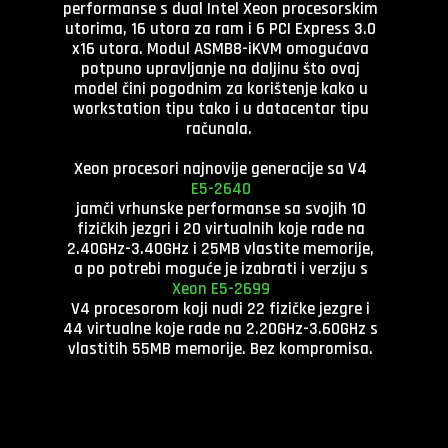
performanse s dual Intel Xeon procesorskim
utorima, 16 utora za ram i 6 PCI Express 3.0
x16 utora. Modul ASMB8-iKVM omogućava
potpuno upravljanje na daljinu što ovaj
model čini pogodnim za korištenje kako u
workstation tipu tako i u datacentar tipu
računala.
Xeon procesori najnovije generacije sa
V4
E5-2640
jamči vrhunske performanse sa svojih 10
fizičkih jezgri i 20 virtualnih koje rade na
2.40GHz-3.40GHz i 25MB vlastite memorije,
a po potrebi moguće je izabrati i verziju s
Xeon E5-2699
V4 procesorom koji nudi 22 fizičke jezgre i
44 virtualne koje rade na 2.20GHz-3.60GHz s
vlastitih 55MB memorije. Bez kompromisa.