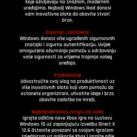
koje oživljavaju na snažnim, modernim
uređajima. Najbolji Windows ikad donosi
vam inovativne alate da obavite stvari
brzo.
Sigurniji i zaštićeniji
Windows donosi više ugrađenih sigurnosnih
značajki i sigurnu autentifikaciju. Uvijek
omogućena ažuriranja pomažu u održavanju
vaše sigurnosti za vrijeme trajanja vašeg
uređaja.
Produktivniji
Udvostručite svoj ulog na produktivnost uz
više inovativnih alata koji vam pomažu da
ostanete organizirani, uhvatite ideje i brzo
obavite zadatke na mreži.
Najbolji Windows za igru do sada
Igrajte odlične nove Xbox igre na sustavu
Windows 10 uz zapanjujuću izvedbu Direct X
12.6 Ostanite povezani sa svojom igraćom
zajednicom uz aplikacije Xbox i igrajte gdje